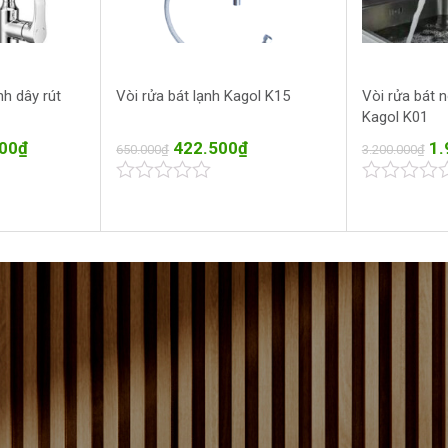
nh dây rút
Vòi rửa bát lạnh Kagol K15
Vòi rửa bát n
Kagol K01
00
₫
422.500
₫
1.
650.000
₫
3.200.000
₫
0
0
out
out
of
of
5
5