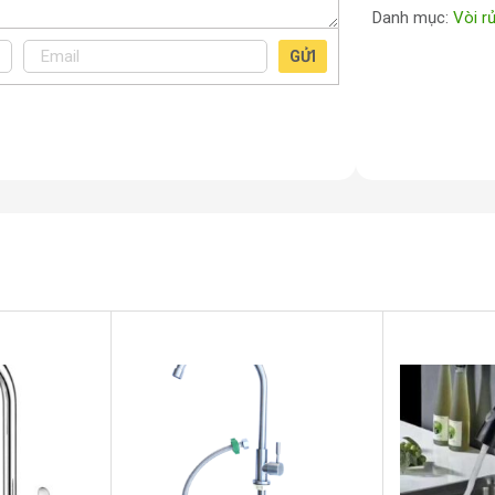
Danh mục:
Vòi r
GỬI