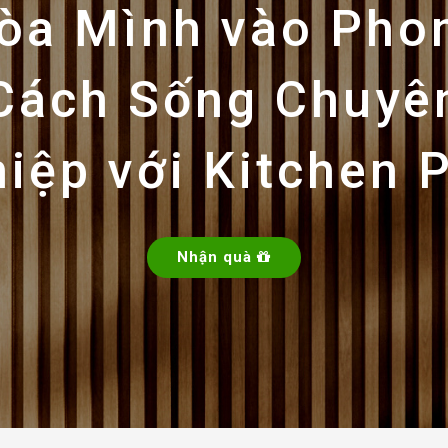
òa Mình vào Pho
Cách Sống Chuyê
iệp với Kitchen 
Nhận quà