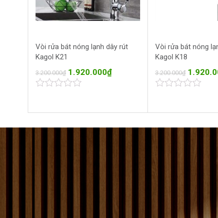
Vòi rửa bát nóng lạnh dây rút
Vòi rửa bát nóng lạ
Kagol K21
Kagol K18
1.920.000
₫
1.920.0
3.200.000
₫
3.200.000
₫
0
0
out
out
of
of
5
5