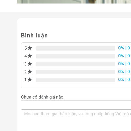
Bình luận
0%
| 0
5
0%
| 0
4
0%
| 0
3
0%
| 0
2
0%
| 0
1
Chưa có đánh giá nào.