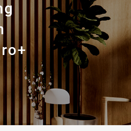
ng
n
Pro+