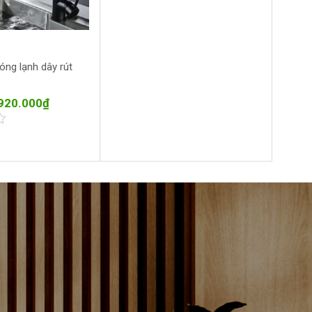
óng lạnh dây rút
920.000
₫