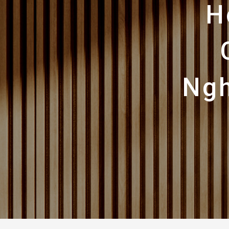
H
Ngh