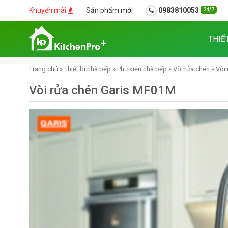
Khuyến mãi
Sản phẩm mới
0983810053
24/7
THIẾ
Trang chủ
»
Thiết bị nhà bếp
»
Phụ kiện nhà bếp
»
Vòi rửa chén
»
Vòi 
Vòi rửa chén Garis MF01M