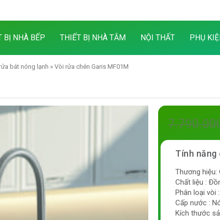
T BỊ NHÀ BẾP
THIẾT BỊ NHÀ TẮM
NỘI THẤT
PHỤ KIỆ
rửa bát nóng lạnh
» Vòi rửa chén Garis MF01M
7.790.00
Thương hiệu: 
Chất liệu : 
Phân loại vòi 
Cấp nước : N
Kích thước s