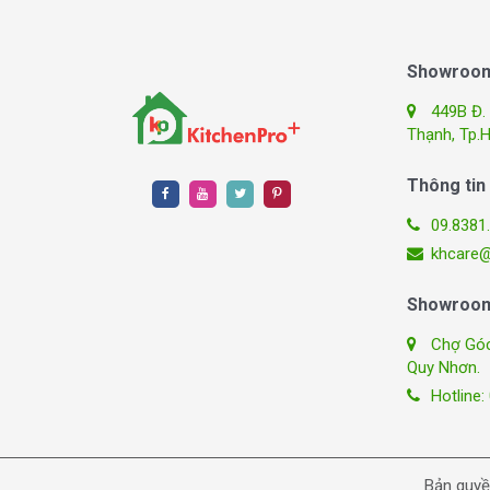
Showroom 
449B Đ.
Thạnh, Tp.
Thông tin 
09.8381
khcare@
Showroom
Chợ Góc,
Quy Nhơn.
Hotline:
Bản quyề