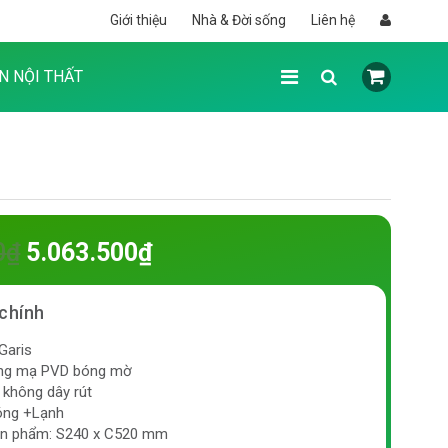
Giới thiệu
Nhà & Đời sống
Liên hệ
N NỘI THẤT
0
₫
5.063.500
₫
Garis
Đồng mạ PVD bóng mờ
: không dây rút
óng +Lạnh
ản phẩm: S240 x C520 mm