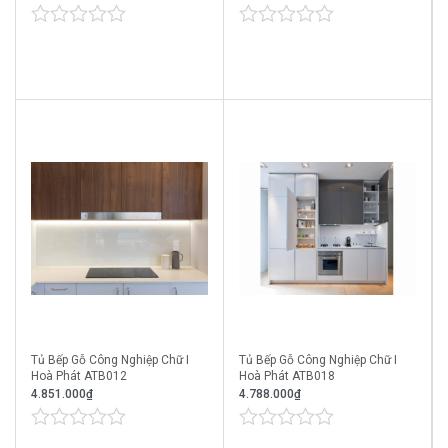
0
0
out
out
of
of
5
5
Tủ Bếp Gỗ Công Nghiệp Chữ I
Tủ Bếp Gỗ Công Nghiệp Chữ I
Hoà Phát ATB012
Hoà Phát ATB018
4.851.000
₫
4.788.000
₫
0
0