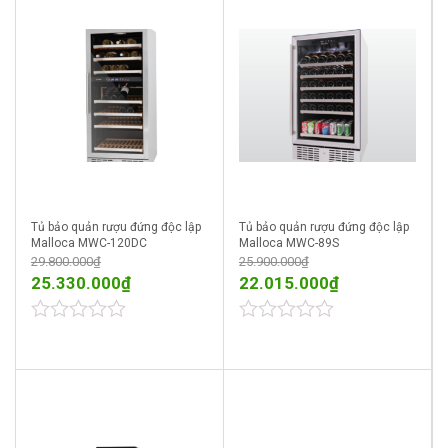
Tủ bảo quản rượu đứng độc lập
Tủ bảo quản rượu đứng độc lập
Malloca MWC-120DC
Malloca MWC-89S
29.800.000
₫
25.900.000
₫
25.330.000
₫
22.015.000
₫
0
0
out
out
of
of
5
5