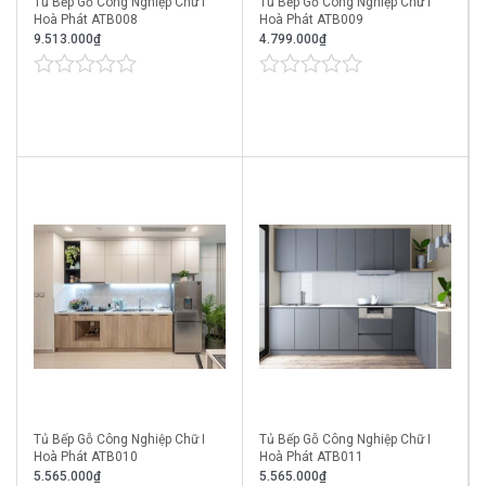
Tủ Bếp Gỗ Công Nghiệp Chữ I
Tủ Bếp Gỗ Công Nghiệp Chữ I
Hoà Phát ATB008
Hoà Phát ATB009
9.513.000
₫
4.799.000
₫
0
0
out
out
of
of
5
5
Tủ Bếp Gỗ Công Nghiệp Chữ I
Tủ Bếp Gỗ Công Nghiệp Chữ I
Hoà Phát ATB010
Hoà Phát ATB011
5.565.000
₫
5.565.000
₫