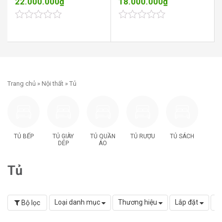
22.000.000
₫
18.000.000
₫
0
0
out
out
of
of
5
5
Trang chủ
»
Nội thất
» Tủ
TỦ BẾP
TỦ GIÀY
TỦ QUẦN
TỦ RƯỢU
TỦ SÁCH
DÉP
ÁO
Tủ
Loại danh mục
Thương hiệu
Lắp đặt
K
Bộ lọc