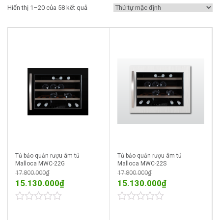
Hiển thị 1–20 của 58 kết quả
Tủ bảo quản rượu âm tủ
Tủ bảo quản rượu âm tủ
Malloca MWC-22G
Malloca MWC-22S
17.800.000
₫
17.800.000
₫
15.130.000
₫
15.130.000
₫
0
0
out
out