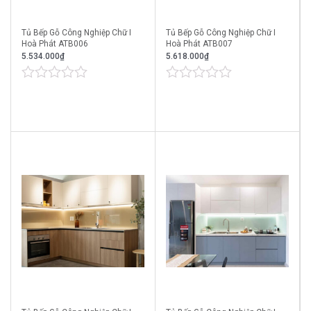
Tủ Bếp Gỗ Công Nghiệp Chữ I
Tủ Bếp Gỗ Công Nghiệp Chữ I
Hoà Phát ATB006
Hoà Phát ATB007
5.534.000
₫
5.618.000
₫
0
0
out
out
of
of
5
5