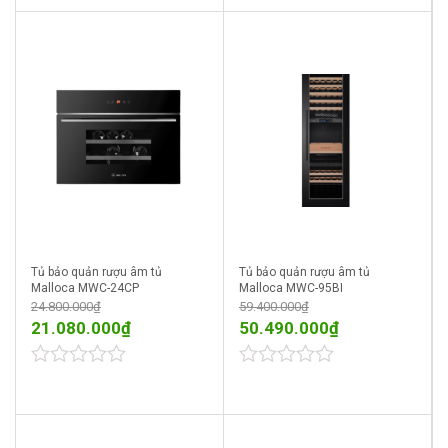
of
of
5
5
Tủ bảo quản rượu âm tủ
Tủ bảo quản rượu âm tủ
Malloca MWC-24CP
Malloca MWC-95BI
24.800.000
₫
59.400.000
₫
21.080.000
₫
50.490.000
₫
0
0
out
out
of
of
5
5