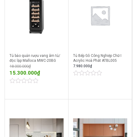
Tủ bảo quản rượu vang âm tủ/
Tủ Bếp Gỗ Công Nghiệp Chữ I
độc lập Malloca MWC-20BG
Acrylic Hoà Phát ATBL005
18.000.000
₫
7.980.000
₫
15.300.000
₫
0
out
0
of
out
5
of
5