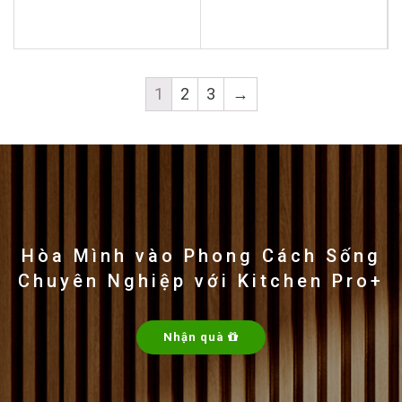
out
out
of
of
5
5
1
2
3
→
Hòa Mình vào Phong Cách Sống
Chuyên Nghiệp với Kitchen Pro+
Nhận quà