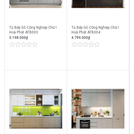
Tủ Bếp Gỗ Công Nghiệp Chữ I
Tủ Bếp Gỗ Công Nghiệp Chữ I
Hoà Phát ATB003
Hoà Phát ATB004
5.198.000
₫
4.799.000
₫
0
0
out
out
of
of
5
5