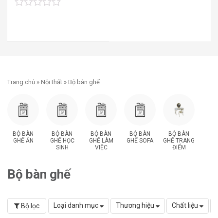
0
out
of
5
Trang chủ
»
Nội thất
» Bộ bàn ghế
BỘ BÀN
BỘ BÀN
BỘ BÀN
BỘ BÀN
BỘ BÀN
GHẾ ĂN
GHẾ HỌC
GHẾ LÀM
GHẾ SOFA
GHẾ TRANG
SINH
VIỆC
ĐIỂM
Bộ bàn ghế
Loại danh mục
Thương hiệu
Chất liệu
Bộ lọc