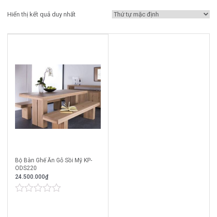
Hiển thị kết quả duy nhất
Bộ Bàn Ghế Ăn Gỗ Sồi Mỹ KP-
ODS220
24.500.000
₫
0
out