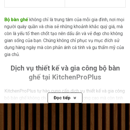
of
5
Bộ bàn ghế
không chỉ là trung tâm của mỗi gia đình, nơi mọi
người quây quần và chia sẻ những khoảnh khắc quý giá, mà
còn là yếu tố then chốt tạo nên dấu ấn và vẻ đẹp cho không
gian sống của bạn. Chúng không chỉ phục vụ mục đích sử
dụng hàng ngày mà còn phản ánh cá tính và gu thẩm mỹ của
gia chủ.
Dịch vụ thiết kế và gia công bộ bàn
ghế tại KitchenProPlus
KitchenProPlus tự hào cung cấp dịch vụ thiết kế và gia công
bộ bàn ghế không chỉ đạt chuẩn chất lượng cao mà còn tinh
Đọc tiếp
tế và phong phú về mẫu mã. Với đội ngũ thiết kế sáng tạo và
kinh nghiệm lâu năm, chúng tôi tự tin mang đến các sản
phẩm bàn ghế độc đáo, từ bộ bàn ghế ăn lịch sự và sang
trọng, bộ bàn ghế làm việc chức năng và hiện đại, đến bộ