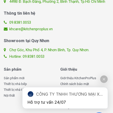
449B Đ. Bạch Đằng, Phường 2, Bình Thạnh, Tp.Hồ Chí Minh
bộ bàn ghế
Thông tin liên hệ
Mỗi sản phẩm là sự kết hợp hài hòa giữa tính năng và thẩm
09.8381.0053
mỹ, đảm bảo không chỉ làm hài lòng mắt nhìn mà còn thoải
khcare@kitchenproplus.vn
mái và bền vững theo thời gian.
Showroom tại Quy Nhơn
Các chất liệu bộ bàn ghế thường sử
Chợ Góc, Khu Phố 4, P. Nhơn Bình, Tp. Quy Nhơn.
dụng?
Hotline: 09.8381.0053
1. Bộ Bàn Ghế Gỗ Tự Nhiên (Sồi, Xoan, Thông):
Sản phẩm
Giới thiệu
Ưu điểm:
Mang đến sự ấm cúng, tự nhiên và độ bền cao,
Sản phẩm mới
Giới thiệu KitchenProPlus
gỗ tự nhiên như sồi, xoan, thông là lựa chọn lý tưởng cho
Thiết bị nhà bếp
Chính sách bảo mật
không gian sống truyền thống và sang trọng.
Thiết bị nhà tắm
Chính sách giao hàng
CÔNG TY TNHH THƯƠNG MẠI XUẤT NHẬP KHẨU TOMATE VIỆT NAM
Nhược điểm:
Đòi hỏi một khoản đầu tư lớn hơn và cần
Nội thất
Chính sách đổi, trả hàng
bảo dưỡng định kỳ để duy trì vẻ đẹp.
Chính sách bảo hành
Hỗ trợ tư vấn 24/07
Thông tin liên hệ
2. Bộ Bàn Ghế Gỗ Công Nghiệp: