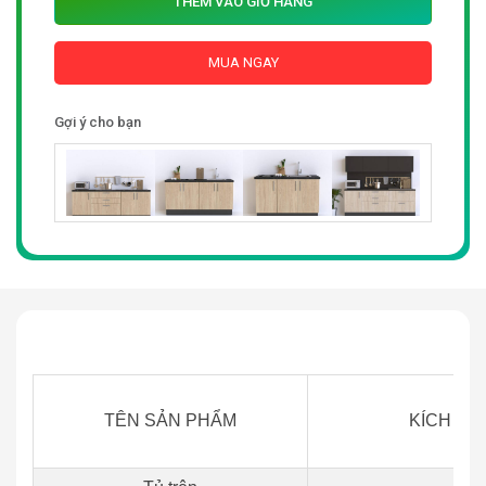
THÊM VÀO GIỎ HÀNG
MUA NGAY
Gợi ý cho bạn
TÊN SẢN PHẨM
KÍCH THƯ