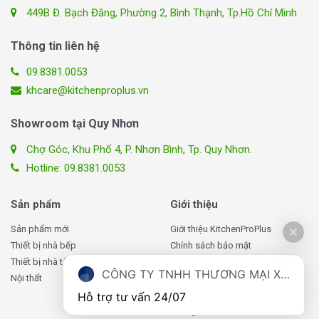
449B Đ. Bạch Đằng, Phường 2, Bình Thạnh, Tp.Hồ Chí Minh
Thông tin liên hệ
09.8381.0053
khcare@kitchenproplus.vn
Showroom tại Quy Nhơn
Chợ Góc, Khu Phố 4, P. Nhơn Bình, Tp. Quy Nhơn.
Hotline: 09.8381.0053
Sản phẩm
Giới thiệu
Sản phẩm mới
Giới thiệu KitchenProPlus
Thiết bị nhà bếp
Chính sách bảo mật
Thiết bị nhà tắm
Chính sách giao hàng
CÔNG TY TNHH THƯƠNG MẠI XUẤT NHẬP KHẨU TOMATE VIỆT NAM
Nội thất
Chính sách đổi, trả hàng
Chính sách bảo hành
Hỗ trợ tư vấn 24/07
Thông tin liên hệ