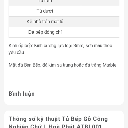
Tủ trên
250
Tủ dưới
400
Kệ nhỏ trên mặt tủ
100
Đá bếp đóng chỉ
400
Kính ốp bếp: Kính cường lực loại 8mm, sơn màu theo
yêu cầu
Mặt đá Bàn Bếp: đá kim sa trung hoặc đá trắng Marble
Bình luận
Thông số kỹ thuật Tủ Bếp Gỗ Công
Nghiệp Chữ L Hoà Phát ATBL001