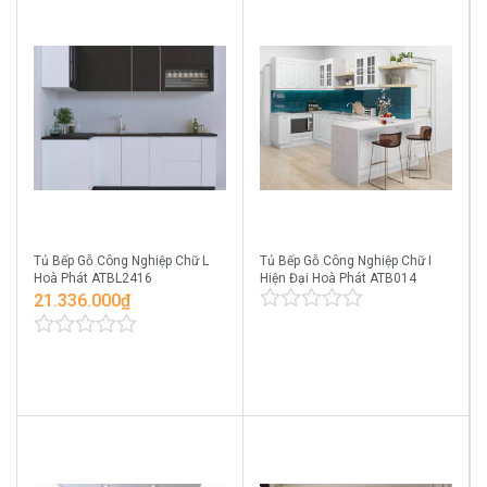
Tủ Bếp Gỗ Công Nghiệp Chữ L
Tủ Bếp Gỗ Công Nghiệp Chữ I
Hoà Phát ATBL2416
Hiện Đại Hoà Phát ATB014
21.336.000
₫
0
out
0
of
out
5
of
5