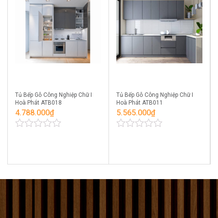
Tủ Bếp Gỗ Công Nghiệp Chữ I
Tủ Bếp Gỗ Công Nghiệp Chữ I
Hoà Phát ATB018
Hoà Phát ATB011
4.788.000
₫
5.565.000
₫
0
0
out
out
of
of
5
5