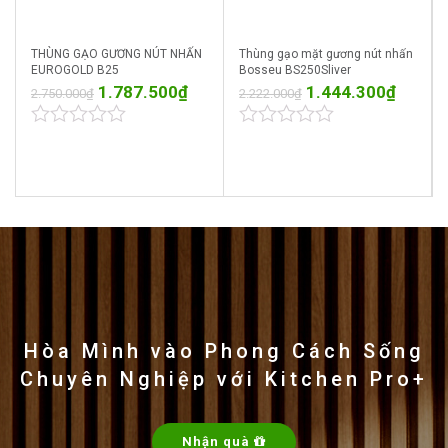
THÙNG GẠO GƯƠNG NÚT NHẤN
Thùng gạo mặt gương nút nhấn
EUROGOLD B25
Bosseu BS250Sliver
1.787.500
₫
1.444.300
₫
2.750.000
₫
2.222.000
₫
0
0
out
out
of
of
5
5
Hòa Mình vào Phong Cách Sống
Chuyên Nghiệp với Kitchen Pro+
Nhận quà