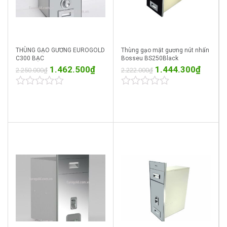
THÙNG GẠO GƯƠNG EUROGOLD
Thùng gạo mặt gương nút nhấn
C300 BẠC
Bosseu BS250Black
1.462.500
₫
1.444.300
₫
2.250.000
₫
2.222.000
₫
0
0
out
out
of
of
5
5