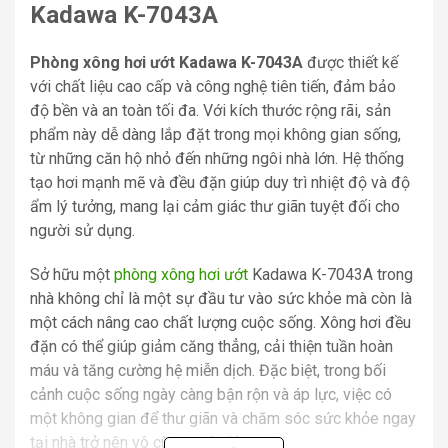
Kadawa K-7043A
Phòng xông hơi ướt Kadawa K-7043A
được thiết kế
với chất liệu cao cấp và công nghệ tiên tiến, đảm bảo
độ bền và an toàn tối đa. Với kích thước rộng rãi, sản
phẩm này dễ dàng lắp đặt trong mọi không gian sống,
từ những căn hộ nhỏ đến những ngôi nhà lớn. Hệ thống
tạo hơi mạnh mẽ và đều đặn giúp duy trì nhiệt độ và độ
ẩm lý tưởng, mang lại cảm giác thư giãn tuyệt đối cho
người sử dụng.
Sở hữu một
phòng xông hơi ướt
Kadawa K-7043A trong
nhà không chỉ là một sự đầu tư vào sức khỏe mà còn là
một cách nâng cao chất lượng cuộc sống. Xông hơi đều
đặn có thể giúp giảm căng thẳng, cải thiện tuần hoàn
máu và tăng cường hệ miễn dịch. Đặc biệt, trong bối
cảnh cuộc sống ngày càng bận rộn và áp lực, việc có
một không gian để thư giãn và chăm sóc sức khỏe ngay
tại nhà trở nên vô cùng quý giá.