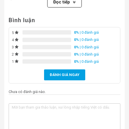
Đọc tiếp
Bình luận
0%
| 0 đánh giá
5
0%
| 0 đánh giá
4
0%
| 0 đánh giá
3
0%
| 0 đánh giá
2
0%
| 0 đánh giá
1
ĐÁNH GIÁ NGAY
Phòng Xông Hơi Ướt Kadawa K-7043A
Chưa có đánh giá nào.
So với các sản phẩm cùng loại trên thị trường,
Phòng
tắm xông hơi ướt Kadawa K-7043A
nổi bật với khả
năng tiết kiệm năng lượng và thời gian làm nóng nhanh.
Thiết kế thông minh giúp tối ưu hóa không gian sử dụng,
đồng thời hệ thống điều khiển dễ dàng và thân thiện với