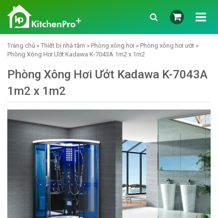
Trang chủ
»
Thiết bị nhà tắm
»
Phòng xông hơi
»
Phòng xông hơi ướt
»
Phòng Xông Hơi Ướt Kadawa K-7043A 1m2 x 1m2
Phòng Xông Hơi Ướt Kadawa K-7043A
1m2 x 1m2