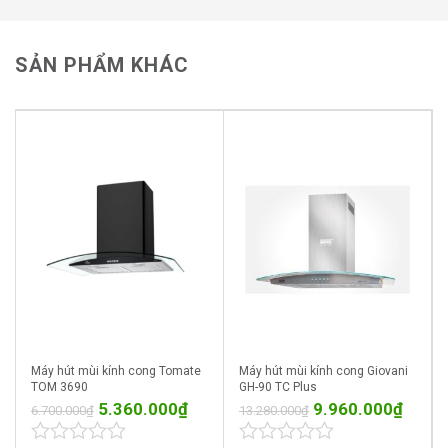
Độ Ồn Tối Đa (dB)
45
SẢN PHẨM KHÁC
Công Suất Động Cơ (W)
1 x 150W
Với kích thước 700 mm và công suất hút 1000 m3/h,
máy này đủ mạnh mẽ để hút mùi hiệu quả trong các
không gian bếp rộng lớn.
Thiết kế
máy hút mùi kính cong
sang trọng, kết hợp
với thân máy bằng Inox 430, tạo nên vẻ đẹp hiện đại
và chất lượng bền bỉ.
Độ ồn tối đa chỉ 45 dB, giúp máy hoạt động êm ái,
không gây tiếng ồn lớn. Sự kết hợp giữa màng lọc
nhôm và than hoạt tính cung cấp hiệu quả lọc và khử
mùi tốt.
Đèn LED 2 x 5W không chỉ cung cấp ánh sáng mà
Máy hút mùi kính cong Tomate
Máy hút mùi kính cong Giovani
còn tăng cường tính thẩm mỹ cho không gian bếp.
TOM 3690
GH-90 TC Plus
5.360.000
₫
9.960.000
₫
6.700.000
₫
13.280.000
₫
2. Các tính năng nổi bật của máy khử mùi
Giovani G-2430 H