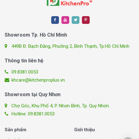
Bảo Hành
: Bảo hành chính hãng 36 tháng là một lợi
thế lớn, mang lại sự an tâm cho người mua.
Tổng kết, máy hút mùi Giovani G-2430 H với thiết kế kính
Showroom Tp. Hồ Chí Minh
cong tinh tế, hiệu suất hút mạnh mẽ, và hoạt động yên
tĩnh là lựa chọn tuyệt vời cho những ai mong muốn sự
449B Đ. Bạch Đằng, Phường 2, Bình Thạnh, Tp.Hồ Chí Minh
kết hợp giữa thẩm mỹ và chức năng trong không gian
bếp của mình.
Thông tin liên hệ
Mua máy khử mùi Giovani G-2430
09.8381.0053
khcare@kitchenproplus.vn
H chính hãng tại KitchenPro Plus
Showroom tại Quy Nhơn
Khám phá sự hiện đại và tính năng vượt trội với máy khử
mùi Giovani G-2430 H chính hãng, tại
KitchenPro Plus
.
Chợ Góc, Khu Phố 4, P. Nhơn Bình, Tp. Quy Nhơn.
Chúng tôi mang đến cho bạn không gian sống thoải mái
Hotline: 09.8381.0053
và thơm mát!
Sản phẩm
Giới thiệu
Miễn Phí Tư Vấn và Khảo Sát:
Nhận ngay sự tư vấn