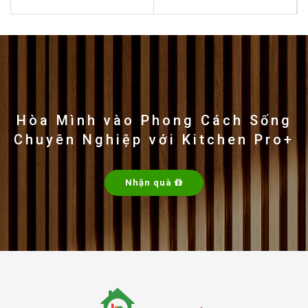
of
of
5
5
3. Đánh giá máy hút mùi kính cong Giovani
G-2430 H
Giá Bán
:
giá máy khử mùi
Giovani G-2430 H được
đánh giá là cực kỳ tốt so với những gì sản phẩm
mang lại.
Chất Lượng
: Dựa trên thông số kỹ thuật, máy hứa
Hòa Mình vào Phong Cách Sống
hẹn một chất lượng tốt với hiệu suất hút mạnh mẽ và
Chuyên Nghiệp với Kitchen Pro+
thiết kế bền bỉ.
Thương Hiệu
: Giovani là thương hiệu nổi tiếng, được
biết đến với chất lượng và độ tin cậy trong sản phẩm.
Nhận quà
Tiêu Thụ Điện
: Với đèn LED tiết kiệm năng lượng và
công suất động cơ hợp lý, máy có vẻ là lựa chọn tiết
kiệm điện.
Tính Năng
: Cung cấp đủ tính năng cần thiết cho một
máy hút mùi hiện đại, bao gồm điều khiển đa tốc độ
và hệ thống chiếu sáng.
Độ Ồn
: Độ ồn tối đa 45 dB cho thấy máy hoạt động
khá yên tĩnh.