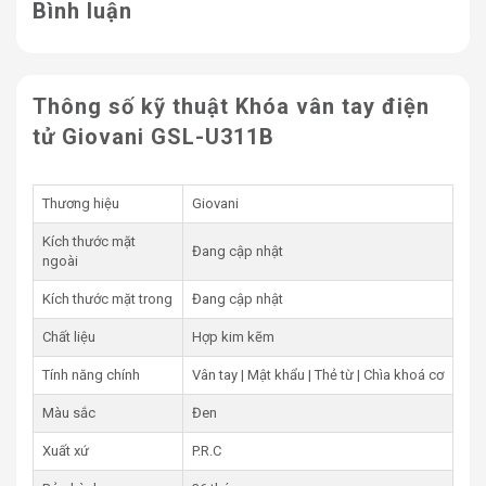
Bình luận
Thông số kỹ thuật Khóa vân tay điện
Khóa điện tử Giovani GSL-U311B
tử Giovani GSL-U311B
1. Thông số kỹ thuật khoá điện tử
Giovani GSL-U311B
Thương hiệu
Giovani
Kích thước mặt
Thông số
Chi tiết
Đang cập nhật
ngoài
Chất liệu
Hợp kim kẽm
Kích thước mặt trong
Đang cập nhật
Màu sắc
Đen
Chất liệu
Hợp kim kẽm
Phương thức
Vân tay, mật khẩu, thẻ từ, chìa khóa cơ
mở khóa
Tính năng chính
Vân tay | Mật khẩu | Thẻ từ | Chìa khoá cơ
Số người dùng
300 người (Vân tay, thẻ từ, mật khẩu)
Màu sắc
Đen
tối đa
Chức năng ẩn mã số, khóa đơn hoặc kép, thân
Xuất xứ
P.R.C
Ưu điểm
khóa chống phá và cắt