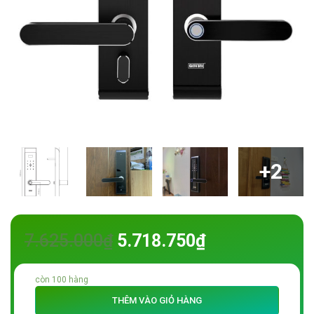
+2
7.625.000
₫
5.718.750
₫
còn 100 hàng
THÊM VÀO GIỎ HÀNG