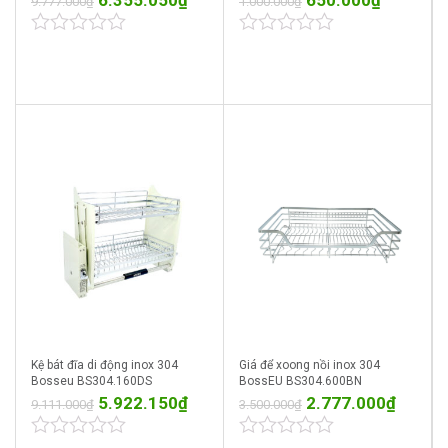
6.355.050
₫
650.000
₫
9.777.000
₫
1.000.000
₫
0
0
out
out
of
of
5
5
Kệ bát đĩa di động inox 304
Giá để xoong nồi inox 304
Bosseu BS304.160DS
BossEU BS304.600BN
5.922.150
₫
2.777.000
₫
9.111.000
₫
3.500.000
₫