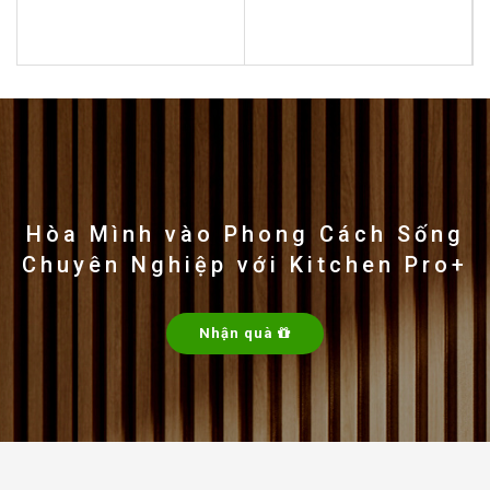
0
0
out
out
of
of
5
5
Hòa Mình vào Phong Cách Sống
Chuyên Nghiệp với Kitchen Pro+
Nhận quà