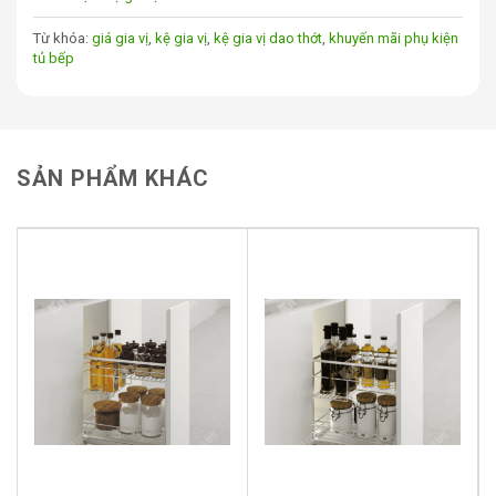
Từ khóa:
giá gia vị
,
kệ gia vị
,
kệ gia vị dao thớt
,
khuyến mãi phụ kiện
tủ bếp
SẢN PHẨM KHÁC