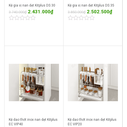
Kệ gia vị nan dẹt Kitplus DS 30
Kệ gia vị nan dẹt Kitplus DS 35
2.431.000
₫
2.502.500
₫
3.740.000
₫
3.850.000
₫
0
0
out
out
of
of
5
5
Kệ dao thớt inox nan dẹt Kitplus
Kệ dao thớt inox nan dẹt Kitplus
EC VIP40
EC VIP20