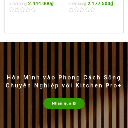
2.444.000
₫
2.177.500
₫
3.760.000
₫
3.350.000
₫
0
0
out
out
of
of
5
5
Hòa Mình vào Phong Cách Sống
Chuyên Nghiệp với Kitchen Pro+
Nhận quà