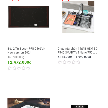
Bếp 2 Từ Bosch PPI82566VN
Chậu rửa chén 1 hố B-GEM BG-
New version 2024
7546 SMART V5 Nano 750 x
460
15.590.000
₫
6.145.000
₫
–
6.999.000
₫
12.472.000
₫
0
out
0
of
out
5
of
5