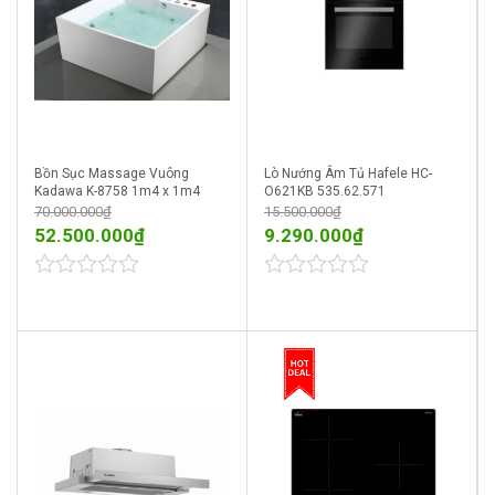
Bồn Sục Massage Vuông
Lò Nướng Âm Tủ Hafele HC-
Kadawa K-8758 1m4 x 1m4
O621KB 535.62.571
70.000.000
₫
15.500.000
₫
52.500.000
₫
9.290.000
₫
0
0
out
out
of
of
5
5