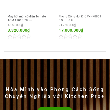
Máy hút mùi cổ điển Tomate
Phòng Xông Hơi Khô PXHK0909
TOM 1201B 70cm
0.9m x 0.9m
4.150.000
₫
21.250.000
₫
3.320.000
₫
17.000.000
₫
0
5.00
out of 5
out
of
5
Hòa Mình vào Phong Cách Sống
Chuyên Nghiệp với Kitchen Pro+