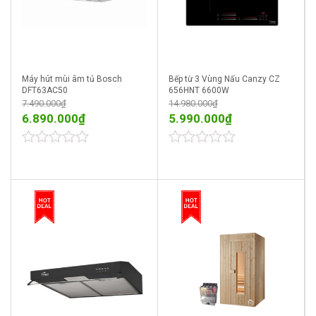
Máy hút mùi âm tủ Bosch
Bếp từ 3 Vùng Nấu Canzy CZ
DFT63AC50
656HNT 6600W
7.490.000
₫
14.980.000
₫
6.890.000
₫
5.990.000
₫
0
0
out
out
of
of
5
5