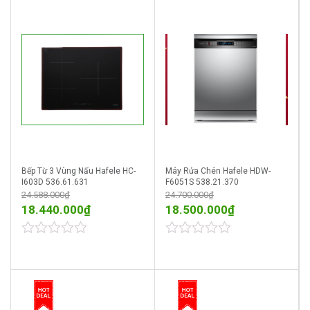
Bếp Từ 3 Vùng Nấu Hafele HC-
Máy Rửa Chén Hafele HDW-
I603D 536.61.631
F6051S 538.21.370
24.588.000
₫
24.700.000
₫
18.440.000
₫
18.500.000
₫
0
0
out
out
of
of
5
5