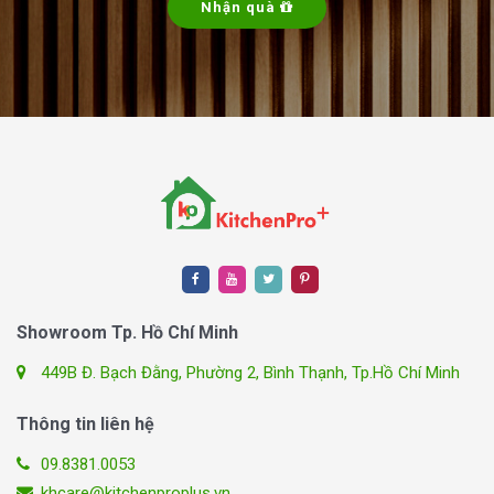
Nhận quà
Showroom Tp. Hồ Chí Minh
449B Đ. Bạch Đằng, Phường 2, Bình Thạnh, Tp.Hồ Chí Minh
Thông tin liên hệ
09.8381.0053
khcare@kitchenproplus.vn