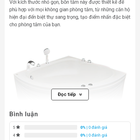
Với kích thước nhỏ gọn, bồn tắm này được thiết kế để
phù hợp với mọi không gian phòng tắm, từ những căn hộ
hiện đại đến biệt thự sang trọng, tạo điểm nhấn đặc biệt
cho phòng tắm của bạn.
Đọc tiếp
Bình luận
0%
| 0 đánh giá
5
bồn tắm Euroca EU1-1300
0%
| 0 đánh giá
4