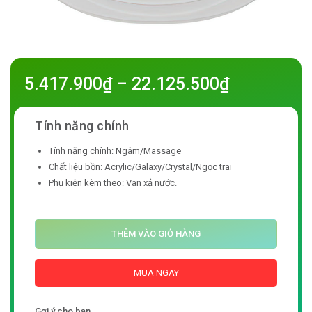
5.417.900
₫
–
22.125.500
₫
Tính năng chính: Ngâm/Massage
Chất liệu bồn: Acrylic/Galaxy/Crystal/Ngọc trai
Phụ kiện kèm theo: Van xả nước.
THÊM VÀO GIỎ HÀNG
MUA NGAY
Gợi ý cho bạn