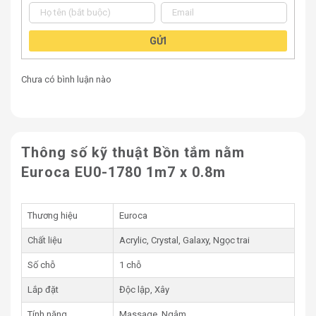
1. Thông số kỹ thuật bồn tắm Euroca EU0-
1780
GỬI
Thông Số
Chi Tiết
Chưa có bình luận nào
Thương hiệu
bồn tắm Euroca
Acrylic
Crystal
Galaxy
Chất liệu
Thông số kỹ thuật Bồn tắm nằm
Ngọc trai
Euroca EU0-1780 1m7 x 0.8m
Số chỗ
1 chỗ
Độc lập
Thương hiệu
Euroca
Xây
Lắp đặt
Chất liệu
Acrylic, Crystal, Galaxy, Ngọc trai
Massage
Số chỗ
1 chỗ
Ngâm
Tính năng chính
Lắp đặt
Độc lập, Xây
Kích thước bồn
1700 x 800 x 415 mm
Tính năng
Massage, Ngâm