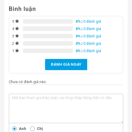
Bình luận
0%
| 0 đánh giá
5
0%
| 0 đánh giá
4
0%
| 0 đánh giá
3
0%
| 0 đánh giá
2
0%
| 0 đánh giá
1
ĐÁNH GIÁ NGAY
Bồn tắm Euroca EU0-1780
Chưa có đánh giá nào.
Bồn tắm Euroca EU0-1780 là sự kết hợp hoàn hảo giữa
công năng và thẩm mỹ, phản ánh gu thẩm mỹ tinh tế và
mong muốn nâng cao chất lượng sống của gia chủ. Sản
phẩm này không chỉ là một phần của phòng tắm mà còn
là một điểm nhấn nghệ thuật, biến mỗi lần tắm thành
một trải nghiệm thú vị và đáng nhớ.
Anh
Chị