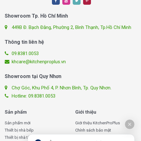
được yêu cầu của bạn.
Ưu đãi và quà tặng đặc biệt:
Nhận ngay các ưu đãi
Showroom Tp. Hồ Chí Minh
và quà tặng hấp dẫn khi mua Bếp điện từ hồng ngoại
Kieler KL-PROMAX135, đặc biệt trong các dịp
449B Đ. Bạch Đằng, Phường 2, Bình Thạnh, Tp.Hồ Chí Minh
khuyến mãi.
Hỗ trợ 24/7:
Dịch vụ hỗ trợ khách hàng 24 giờ một
Thông tin liên hệ
ngày, 7 ngày một tuần, sẵn sàng giải đáp mọi thắc
09.8381.0053
mắc và hỗ trợ khi bạn cần.
khcare@kitchenproplus.vn
Để biết thêm thông tin chi tiết và nhận được sự hỗ trợ
nhanh chóng, hãy
inbox
Facebook KitchenProPlus
Showroom tại Quy Nhơn
ngay hôm nay!
Chợ Góc, Khu Phố 4, P. Nhơn Bình, Tp. Quy Nhơn.
Hotline: 09.8381.0053
Xem thêm chi tiết tại
https://pinterest.com/kichenproplus
Sản phẩm
Giới thiệu
Sản phẩm mới
Giới thiệu KitchenProPlus
Thiết bị nhà bếp
Chính sách bảo mật
Thiết bị nhà tắm
Chính sách giao hàng