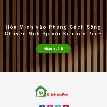
chính hãng tại
KitchenPro Plus
, bạn sẽ được hưởng
các dịch vụ và chính sách khách hàng ưu tiên sau:
Miễn phí tư vấn và khảo sát:
Đội ngũ chuyên gia
của KitchenPro Plus sẽ cung cấp tư vấn chuyên
Hòa Mình vào Phong Cách Sống
nghiệp không chỉ về sản phẩm mà còn về cách bố trí
Chuyên Nghiệp với Kitchen Pro+
và lắp đặt phù hợp với không gian bếp nhà bạn, hoàn
toàn miễn phí.
Giao hàng và lắp đặt tận nhà:
Dịch vụ giao hàng
Nhận quà
nhanh chóng, đảm bảo sản phẩm đến tay bạn trong
tình trạng tốt nhất. Lắp đặt tận nơi bởi đội ngũ kỹ
thuật viên chuyên nghiệp, giúp bạn có thể sử dụng
sản phẩm ngay lập tức.
Bảo hành lâu dài:
Kieler KL-PROMAX135 đi kèm
với chính sách bảo hành 36 tháng, đảm bảo quyền lợi
và an tâm sử dụng lâu dài cho khách hàng.
Chính sách đổi trả linh hoạt:
KitchenPro Plus cung
cấp chính sách đổi trả sản phẩm trong trường hợp
sản phẩm có lỗi từ nhà sản xuất hoặc không đáp ứng