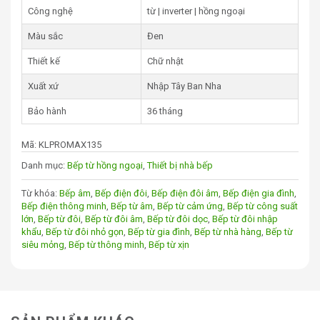
Công nghệ
từ | inverter | hồng ngoại
Bảo hành
36 tháng
Màu sắc
Đen
2. Các tính năng nổi bật của bếp điện từ
Thiết kế
Chữ nhật
hồng ngoại Kieler KL-PROMAX135
Xuất xứ
Nhập Tây Ban Nha
Công nghệ kết hợp từ và hồng ngoại:
Bếp từ hồng
Bảo hành
36 tháng
ngoại Kieler KL-PROMAX135 tích hợp hai công nghệ
nấu ưu việt, với vùng từ cung cấp nhiệt nhanh và đều,
Mã:
KLPROMAX135
trong khi vùng hồng ngoại cho phép sử dụng nhiều
Danh mục:
Bếp từ hồng ngoại
,
Thiết bị nhà bếp
loại nồi khác nhau.
Mặt kính Schott Ceran:
Mặt kính chịu lực, chịu nhiệt
Từ khóa:
Bếp âm
,
Bếp điện đôi
,
Bếp điện đôi âm
,
Bếp điện gia đình
,
đến từ thương hiệu Đức này không chỉ mang lại vẻ
Bếp điện thông minh
,
Bếp từ âm
,
Bếp từ cảm ứng
,
Bếp từ công suất
đẹp sang trọng mà còn dễ lau chùi và bền bỉ.
lớn
,
Bếp từ đôi
,
Bếp từ đôi âm
,
Bếp từ đôi dọc
,
Bếp từ đôi nhập
khẩu
,
Bếp từ đôi nhỏ gọn
,
Bếp từ gia đình
,
Bếp từ nhà hàng
,
Bếp từ
Chức năng Booster:
Với chức năng này, công suất
siêu mỏng
,
Bếp từ thông minh
,
Bếp từ xịn
có thể tăng cường lên tới 2200W, cho phép nấu ăn
nhanh chóng và hiệu quả.
Công nghệ Inverter:
Giúp tiết kiệm điện năng lên
đến 35%, làm giảm đáng kể chi phí tiền điện hàng