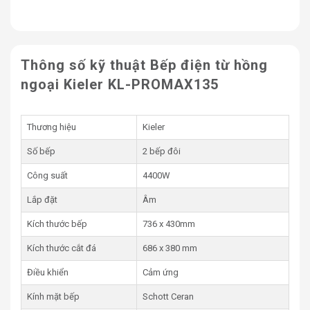
nồi
9 mức công suất tùy chỉnh
Tính năng hẹn giờ độc lập
Công nghệ biến tần Inverter
Thông số kỹ thuật Bếp điện từ hồng
Tiết kiệm 35% điện năng
Tiện ích
Chức năng Booster tăng tốc
ngoại Kieler KL-PROMAX135
nấu
Cảm ứng chống tràn
Thương hiệu
Kieler
Tạm dừng khi nấu ăn
Khóa an toàn
Tính năng an toàn
Số bếp
2 bếp đôi
Cảnh báo khi quá nhiệt
Công suất
4400W
Kích thước bếp
730 x 430mm
Lắp đặt
Âm
Kích thước lắp đặt âm
680 x 380mm
Kích thước bếp
736 x 430mm
Trọng lượng
9.5 Kg
Kích thước cắt đá
686 x 380 mm
Hãng sản xuất
Kieler
Điều khiển
Cảm ứng
Thương hiệu
Đức
Kính mặt bếp
Schott Ceran
Nơi sản xuất
Đức