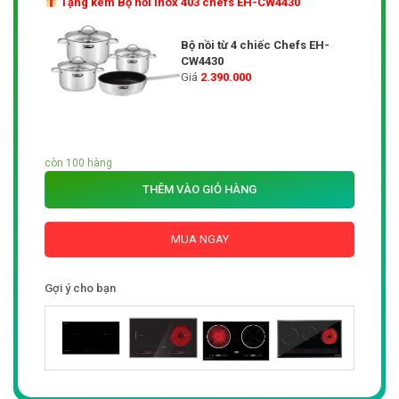
Tặng kèm Bộ nồi inox 403 chefs EH-CW4430
Bộ nồi từ 4 chiếc Chefs EH-
CW4430
Giá
2.390.000
còn 100 hàng
THÊM VÀO GIỎ HÀNG
MUA NGAY
Gợi ý cho bạn