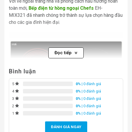
Với vẻ ngoài trang nhã và phong cách nấu nướng hoàn
toàn mới,
Bếp điện từ hồng ngoại Chefs
EH-
MIX321 đã nhanh chóng trở thành sự lựa chọn hàng đầu
cho các gia đình hiện đại.
Đọc tiếp
Bình luận
0%
| 0 đánh giá
5
0%
| 0 đánh giá
4
0%
| 0 đánh giá
3
0%
| 0 đánh giá
2
0%
| 0 đánh giá
1
bếp từ hồng ngoại Chefs EH-MIX321
ĐÁNH GIÁ NGAY