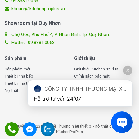
09.8381.0053
còn nhận được một trải nghiệm mua sắm toàn diện và
khcare@kitchenproplus.vn
dịch vụ chăm sóc khách hàng tận tâm. Đừng ngần ngại,
hãy đặt niềm tin vào chúng tôi và cùng khám phá không
Showroom tại Quy Nhơn
gian bếp đẳng cấp cùng Bếp điện từ hồng ngoại Chefs
Chợ Góc, Khu Phố 4, P. Nhơn Bình, Tp. Quy Nhơn.
EH-MIX321 ngay hôm nay!
Hotline: 09.8381.0053
Sản phẩm
Giới thiệu
Sản phẩm mới
Giới thiệu KitchenProPlus
Thiết bị nhà bếp
Chính sách bảo mật
Thiết bị nhà tắm
Chính sách giao hàng
CÔNG TY TNHH THƯƠNG MẠI XUẤT NHẬP KHẨU TOMATE VIỆT NAM
Nội thất
Chính sách đổi, trả hàng
Chính sách bảo hành
Hỗ trợ tư vấn 24/07
Thông tin liên hệ
Bản quyền © 2023 thuộc về Thương hiệu thiết bị - nội thất cao cấp của
KitchenProPlus