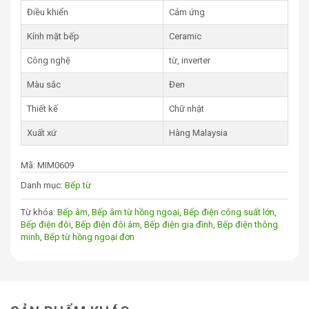
Kích thước mặt bếp
730 x 430 mm
Điều khiển
Cảm ứng
Kích thước cắt đá
680 x 390 mm
Kính mặt bếp
Ceramic
Khối lượng
9.1 Kg
Công nghệ
từ, inverter
Xuất xứ
Malaysia
Màu sắc
Đen
2. Các tính năng nổi bật của bếp từ
Thiết kế
Chữ nhật
đôi Mutlich MIM0609
Xuất xứ
Hàng Malaysia
Công suất mạnh mẽ:
Với tổng công suất lên đến
Mã:
MIM0609
3600W, mỗi bếp từ của Mutlich MIM0609 có khả
năng hoạt động ở mức công suất 2000W, cung cấp
Danh mục:
Bếp từ
nhiệt nhanh chóng và đều, giúp tiết kiệm thời gian nấu.
Từ khóa:
Bếp âm
,
Bếp âm từ hồng ngoại
,
Bếp điện công suất lớn
,
Tính năng Booster:
Công suất tăng cường
Bếp điện đôi
,
Bếp điện đôi âm
,
Bếp điện gia đình
,
Bếp điện thông
(Booster) 2100W cho phép nấu ăn nhanh chóng, phù
minh
,
Bếp từ hồng ngoại đơn
hợp khi cần đun sôi nước hoặc nấu các món cần
nhiệt lượng cao trong thời gian ngắn.
Điều chỉnh nhiệt đa dạng:
Với 8 mức công suất điều
chỉnh nhiệt, bếp từ Mutlich MIM0609 cho phép người