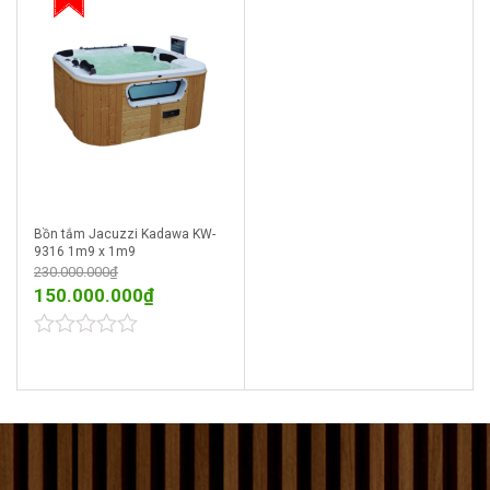
Bồn tắm Jacuzzi Kadawa KW-
9316 1m9 x 1m9
230.000.000
₫
150.000.000
₫
0
out
of
5