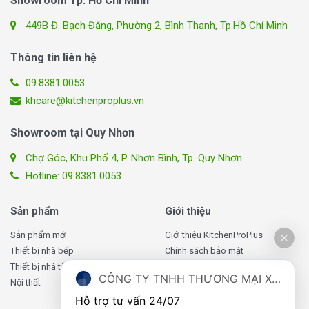
Showroom Tp. Hồ Chí Minh
449B Đ. Bạch Đằng, Phường 2, Bình Thạnh, Tp.Hồ Chí Minh
Thông tin liên hệ
09.8381.0053
khcare@kitchenproplus.vn
Showroom tại Quy Nhơn
Chợ Góc, Khu Phố 4, P. Nhơn Bình, Tp. Quy Nhơn.
Hotline: 09.8381.0053
Sản phẩm
Giới thiệu
Sản phẩm mới
Giới thiệu KitchenProPlus
Thiết bị nhà bếp
Chính sách bảo mật
Thiết bị nhà tắm
Chính sách giao hàng
CÔNG TY TNHH THƯƠNG MẠI XUẤT NHẬP KHẨU TOMATE VIỆT NAM
Nội thất
Chính sách đổi, trả hàng
Chính sách bảo hành
Hỗ trợ tư vấn 24/07