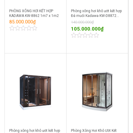
PHÒNG XÔNG HƠI KẾT HỢP
Phòng xông hơi khô ướt kết hợp
KADAWA KW-8862 1m7 x 1m2
Đá muối Kadawa KW-D8872
1m7 x 1m2 gỗ Hemlock
85.000.000
₫
140.000.000
₫
105.000.000
₫
0
out
0
of
out
5
of
5
Phòng xông hơi khô ướt kết hợp
Phòng Xông Hơi Khô Ướt Kết