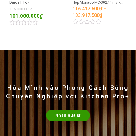
Daros HT-04
Hợp Monaco MC-3027 1m7 x
1m1
116.417.500
₫
–
135.000.000
₫
133.917.500
₫
101.000.000
₫
0
0
out
out
of
of
5
5
Hòa Mình vào Phong Cách Sống
Chuyên Nghiệp với Kitchen Pro+
Nhận quà