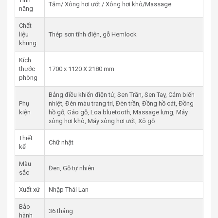
Tắm/ Xông hơi ướt / Xông hơi khô/Massage
năng
Chất
liệu
Thép sơn tĩnh điện, gỗ Hemlock
khung
Kích
thước
1700 x 1120 X 2180 mm
phòng
Bảng điều khiển điện tử, Sen Trần, Sen Tay, Cảm biến
Phụ
nhiệt, Đèn màu trang trí, Đèn trần, Đồng hồ cát, Đồng
kiện
hồ gỗ, Gáo gỗ, Loa bluetooth, Massage lưng, Máy
xông hơi khô, Máy xông hơi ướt, Xô gỗ
Thiết
Chữ nhật
kế
Màu
Đen, Gỗ tự nhiên
sắc
Xuất xứ
Nhập Thái Lan
Bảo
36 tháng
hành