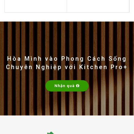
0
0
out
out
of
of
5
5
Hòa Mình vào Phong Cách Sống
Chuyên Nghiệp với Kitchen Pro+
Nhận quà