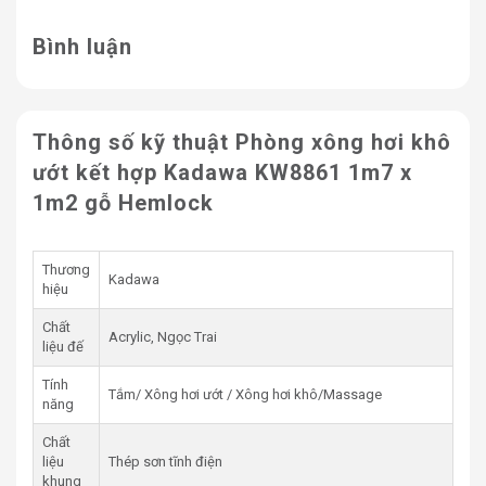
Đồng hồ nhiệt kế: 1 bộ
Xô gáo gỗ: 1 bộ.
Bình luận
Thanh treo khăn
THÔNG SỐ KĨ THUẬT:
Thông số kỹ thuật Phòng xông hơi khô
Kích thước và giá cả:
ướt kết hợp Kadawa KW8861 1m7 x
1m2 gỗ Hemlock
Thông
Kích thước
Hemlock
Tuyết Tùng
Trắng
82.000.000
102.000.000
122.000.000
Thương
1700x1200x2280mm
VNĐ
VNĐ
VNĐ
Kadawa
hiệu
87.000.000
107.000.000
127.000.000
1850x1300x2280mm
Chất
VNĐ
VNĐ
VNĐ
Acrylic, Ngọc Trai
liệu đế
87.000.000
107.000.000
127.000.000
1900x1200x2280mm
Tính
VNĐ
VNĐ
VNĐ
Tắm/ Xông hơi ướt / Xông hơi khô/Massage
năng
PHỤ KIỆN ĐI KÈM:
Chất
liệu
Thép sơn tĩnh điện
khung