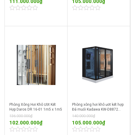
111.000.000
₫
105.000.000
₫
0
0
out
out
of
of
5
5
Phòng Xông Hơi Khô Ướt Kết
Phòng xông hơi khô ướt kết hợp
Hợp Daros DR 16-01 1m5 x 1m5
Đá muối Kadawa KW-D8872
1m7 x 1m2 gỗ Hemlock
136.000.000
₫
140.000.000
₫
102.000.000
₫
105.000.000
₫