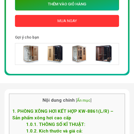
THÊM VÀO GIỎ HÀNG
MUA NGAY
Gợi ý cho bạn
Nội dung chính
[
Ẩn mục
]
1
PHÒNG XÔNG HƠI KẾT HỢP KW-8861(L/R) –
Sản phẩm xông hơi cao cấp
1.0.1
THÔNG SỐ KĨ THUẬT:
1.0.2
Kích thước và giá cả: