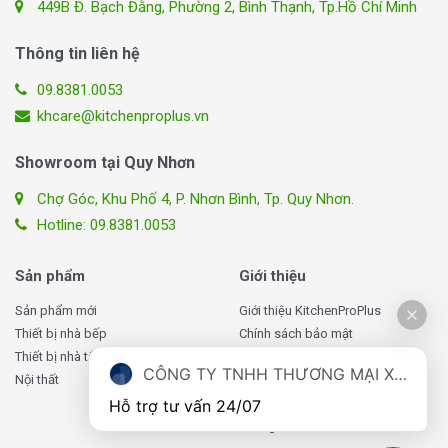
449B Đ. Bạch Đằng, Phường 2, Bình Thạnh, Tp.Hồ Chí Minh
Thông tin liên hệ
09.8381.0053
khcare@kitchenproplus.vn
Showroom tại Quy Nhơn
Chợ Góc, Khu Phố 4, P. Nhơn Bình, Tp. Quy Nhơn.
Hotline: 09.8381.0053
Sản phẩm
Giới thiệu
Sản phẩm mới
Giới thiệu KitchenProPlus
Thiết bị nhà bếp
Chính sách bảo mật
Thiết bị nhà tắm
Chính sách giao hàng
CÔNG TY TNHH THƯƠNG MẠI XUẤT NHẬP KHẨU TOMATE VIỆT NAM
Nội thất
Chính sách đổi, trả hàng
Chính sách bảo hành
Hỗ trợ tư vấn 24/07
Thông tin liên hệ