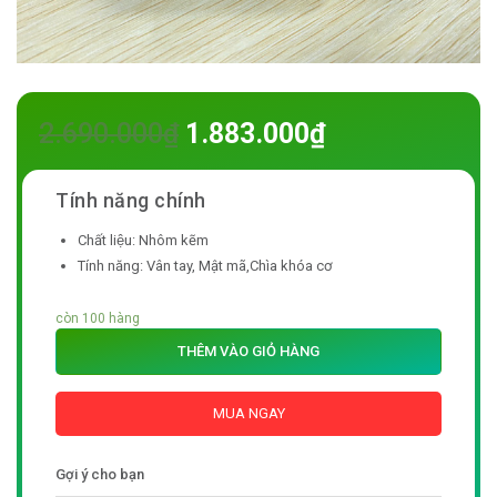
2.690.000
₫
1.883.000
₫
Chất liệu: Nhôm kẽm
Tính năng: Vân tay, Mật mã,Chìa khóa cơ
còn 100 hàng
THÊM VÀO GIỎ HÀNG
MUA NGAY
Gợi ý cho bạn