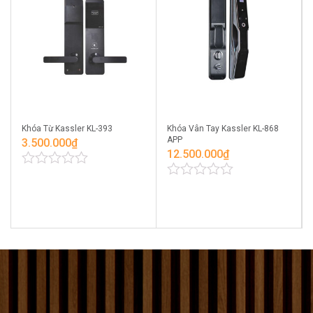
Khóa Từ Kassler KL-393
Khóa Vân Tay Kassler KL-868
APP
3.500.000
₫
12.500.000
₫
0
0
out
out
of
of
5
5