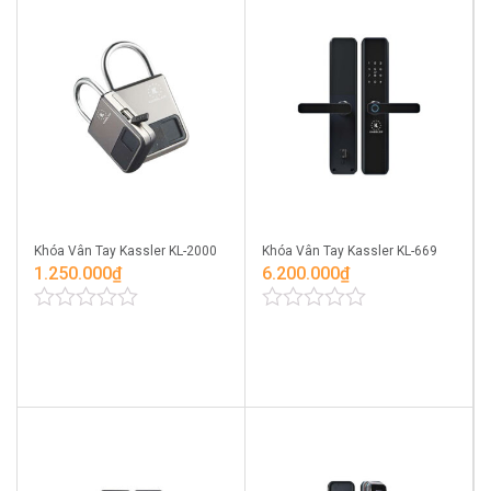
Khóa Vân Tay Kassler KL-2000
Khóa Vân Tay Kassler KL-669
1.250.000
₫
6.200.000
₫
0
0
out
out
of
of
5
5