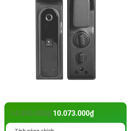
14.390.000
₫
10.073.000
₫