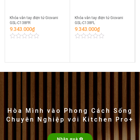
Khóa vân tay điện tử Giovani
Khóa vân tay điện tử Giovani
GSL-C138FR
GSL-C138FL
9.343.000
₫
9.343.000
₫
0
0
out
out
of
of
5
5
Hòa Mình vào Phong Cách Sống
Chuyên Nghiệp với Kitchen Pro+
Nhận quà