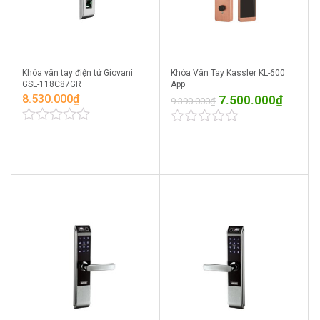
Khóa vân tay điện tử Giovani
Khóa Vân Tay Kassler KL-600
GSL-118C87GR
App
8.530.000
₫
7.500.000
₫
9.390.000
₫
0
0
out
out
of
of
5
5